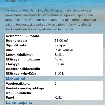
*creame brülée
Varausta tehdessäsi, ole ystävällinen ja mainitse toivomasi
ajankohdat aktiviteeteille. Vahvistamme lopulliset ajat ennen
saapumistanne. Otathan huomioon, että ajankohdat saattavat
poiketa toiveestasi. Liput saatte avainten haun yhteydessä
Hiekkasärkkien Majoituspalveluiden toimistolta.
Kerrosten lukumäärä
2
Huoneistoala
78,00 m²
Sijaintikunta
Kalajoki
Alue
Pikkukoukku
Lemmikkieläimet
Sallittu
Etäisyys hiihtolatuun
40 m
Etäisyys
500 m
moottorikelkkareittiin
Etäisyys kylpylään
1,50 km
Makuutilat
Vuodepaikkoja
6
Kiinteitä vuodepaikkoja
6
Makuuhuoneita
2
Parvi
Kyllä
Lähin taajama