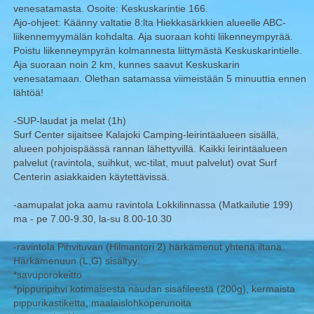
venesatamasta. Osoite: Keskuskarintie 166.
Ajo-ohjeet: Käänny valtatie 8:lta Hiekkasärkkien alueelle ABC-
liikennemyymälän kohdalta. Aja suoraan kohti liikenneympyrää.
Poistu liikenneympyrän kolmannesta liittymästä Keskuskarintielle.
Aja suoraan noin 2 km, kunnes saavut Keskuskarin
venesatamaan. Olethan satamassa viimeistään 5 minuuttia ennen
lähtöä!
-SUP-laudat ja melat (1h)
Surf Center sijaitsee Kalajoki Camping-leirintäalueen sisällä,
alueen pohjoispäässä rannan lähettyvillä. Kaikki leirintäalueen
palvelut (ravintola, suihkut, wc-tilat, muut palvelut) ovat Surf
Centerin asiakkaiden käytettävissä.
-aamupalat joka aamu ravintola Lokkilinnassa (Matkailutie 199)
ma - pe 7.00-9.30, la-su 8.00-10.30
-ravintola Pihvituvan (Hilmantori 2) härkämenut yhtenä iltana
Härkämenuun (L,G) sisältyy:
*savuporokeitto
*pippuripihvi kotimaisesta naudan sisäfileestä (200g), kermaista
pippurikastiketta, maalaislohkoperunoita