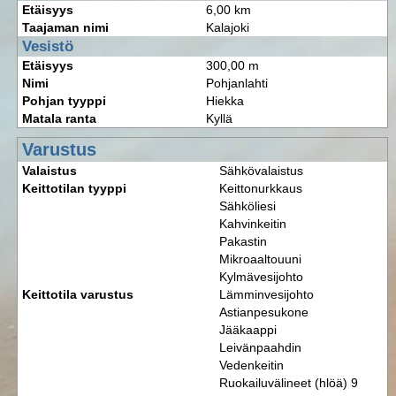
Etäisyys
6,00 km
Taajaman nimi
Kalajoki
Vesistö
Etäisyys
300,00 m
Nimi
Pohjanlahti
Pohjan tyyppi
Hiekka
Matala ranta
Kyllä
Varustus
Valaistus
Sähkövalaistus
Keittotilan tyyppi
Keittonurkkaus
Sähköliesi
Kahvinkeitin
Pakastin
Mikroaaltouuni
Kylmävesijohto
Keittotila varustus
Lämminvesijohto
Astianpesukone
Jääkaappi
Leivänpaahdin
Vedenkeitin
Ruokailuvälineet (hlöä) 9