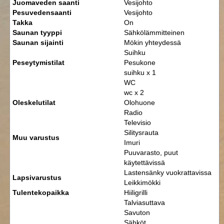
Juomaveden saanti
Vesijohto
Pesuvedensaanti
Vesijohto
Takka
On
Saunan tyyppi
Sähkölämmitteinen
Saunan sijainti
Mökin yhteydessä
Suihku
Peseytymistilat
Pesukone
suihku x 1
WC
wc x 2
Oleskelutilat
Olohuone
Radio
Televisio
Silitysrauta
Muu varustus
Imuri
Puuvarasto, puut
käytettävissä
Lastensänky vuokrattavissa
Lapsivarustus
Leikkimökki
Tulentekopaikka
Hiiligrilli
Talviasuttava
Savuton
Sähköt