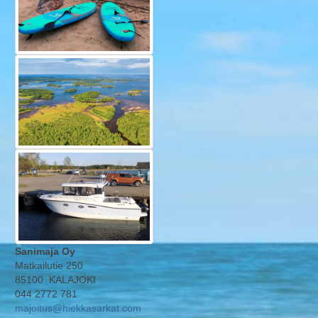
Sanimaja Oy
Matkailutie 250
85100 KALAJOKI
044 2772 781
majoitus@hiekkasarkat.com