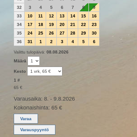
32
3
4
5
6
7
8
9
33
10
11
12
13
14
15
16
34
17
18
19
20
21
22
23
35
24
25
26
27
28
29
30
36
31
1
2
3
4
5
6
Valittu tulopäivä:
08.08.2026
Määrä
Kesto
1 #
65 €
Varausaika: 8. - 9.8.2026
Kokonaishinta: 65 €