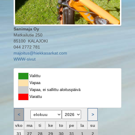
Sanimaja Oy
Matkailutie 250
85100 KALAJOKI
044 2772 781
majoitus@hiekkasarkat.com
WWW-sivut
Valittu
Vapaa
Vapaa, ei sallittu aloituspäivä
Varattu
vko
ma
ti
ke
to
pe
la
su
31
27
28
29
30
31
1
2