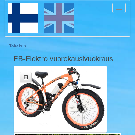
Toggle
navigati
Takaisin
FB-Elektro vuorokausivuokraus