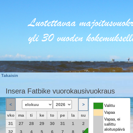
Takaisin
Insera Fatbike vuorokausivuokraus
Valittu
Vapaa
vko
ma
ti
ke
to
pe
la
su
Vapaa, ei
31
27
28
29
30
31
1
2
sallittu
aloituspäivä
32
3
4
5
6
7
8
9