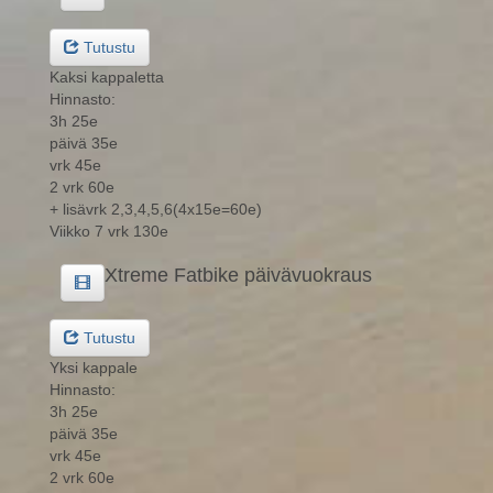
Tutustu
Kaksi kappaletta
Hinnasto:
3h 25e
päivä 35e
vrk 45e
2 vrk 60e
+ lisävrk 2,3,4,5,6(4x15e=60e)
Viikko 7 vrk 130e
Xtreme Fatbike päivävuokraus
Tutustu
Yksi kappale
Hinnasto:
3h 25e
päivä 35e
vrk 45e
2 vrk 60e