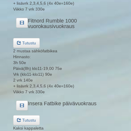
+ lisävrk 2,3,4,5,6 (4x 40e=160e)
Viikko 7 vrk 330e
Fitnord Rumble 1000
vuorokausivuokraus
Tutustu
2 mustaa sähköfatbikea
Hinnasto:
3h 50e
Päivä(8h) klo11-19,00 75e
Vrk (klo11-klo11) 90e
2 vrk 140e
+ lisävrk 2,3,4,5,6 (4x 40e=160e)
Viikko 7 vrk 330e
Insera Fatbike päivävuokraus
Tutustu
Kaksi kappaletta