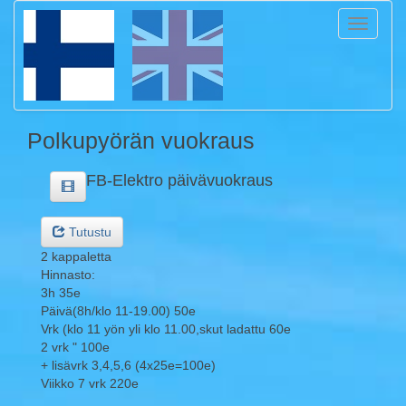
Toggle
navigati
Polkupyörän vuokraus
FB-Elektro päivävuokraus
Tutustu
2 kappaletta
Hinnasto:
3h 35e
Päivä(8h/klo 11-19.00) 50e
Vrk (klo 11 yön yli klo 11.00,skut ladattu 60e
2 vrk " 100e
+ lisävrk 3,4,5,6 (4x25e=100e)
Viikko 7 vrk 220e