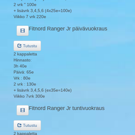
2 vrk " 100e
+ lisävrk 3,4,5,6 (4x25e=100e)
Viikko 7 vrk 220e
Fitnord Ranger Jr päivävuokraus
Tutustu
2 kappaletta
Hinnasto:
3h 40e
Päivä: 65e
Vrk : 80e
2 vrk : 130e
+ lisävrk 3,4,5,6 (ex35e=140e)
Viikko 7vrk 300e
Fitnord Ranger Jr tuntivuokraus
Tutustu
2 kappaletta