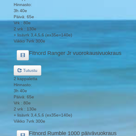
Hinnasto:
3h 40e
Päivä: 65e
Vrk : 80e
2 vrk : 130e
+ lisävrk 3,4,5,6 (ex35e=140e)
Viikko 7vrk 300e
Fitnord Ranger Jr vuorokausivuokraus
Tutustu
2 kappaletta
Hinnasto:
3h 40e
Päivä: 65e
Vrk : 80e
2 vrk : 130e
+ lisävrk 3,4,5,6 (ex35e=140e)
Viikko 7vrk 300e
Fitnord Rumble 1000 päivävuokraus